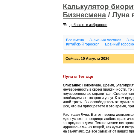
Калькулятор биор
Бизнесмена
/ Луна 
-
добавить в избранное
Все имена
Значения месяцев
Знач
Китайский гороскоп
Брачный гороск
Сейчас: 10 Августа 2026
Луна в Тельце
Описание:
Новолуние. Время, благоприят
неуверенность в своей практичности, то 
неуверенностью справиться. Смелее нап
необходимых товаров и услуг. К вам пр
иной траты. Вы освободитесь от мучител
Все, что вы приобретете в это время, пр
Растущая Луна. В этот период девизом д
ждет успех на поприще любого практичес
загородного дома. Тем не менее осторож
иррациональных вещей, как чутье и инту
на занятиях, где все зависит от ваших п