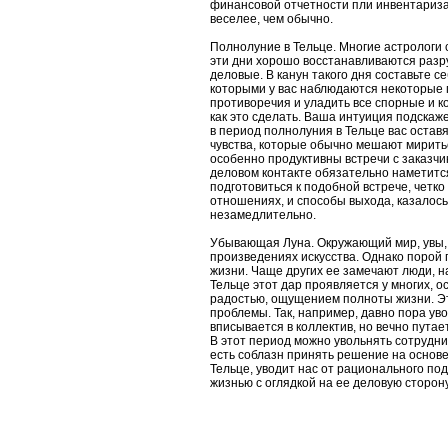
финансовой отчетности пли инвентаризац
веселее, чем обычно.
Полнолуние в Тельце. Многие астрологи 
эти дни хорошо восстанавливаются разр
деловые. В канун такого дня составьте с
которыми у вас наблюдаются некоторые
противоречия и уладить все спорные и 
как это сделать. Ваша интуиция подскаж
в период полнолуния в Тельце вас остав
чувства, которые обычно мешают миритьс
особенно продуктивны встречи с заказч
деловом контакте обязательно наметитс
подготовиться к подобной встрече, четк
отношениях, и способы выхода, казалось
незамедлительно.
Убывающая Луна. Окружающий мир, увы, 
произведениях искусства. Однако порой
жизни. Чаще других ее замечают люди, 
Тельце этот дар проявляется у многих, 
радостью, ощущением полноты жизни. Это
проблемы. Так, например, давно пора ув
вписывается в коллектив, но вечно путае
В этот период можно увольнять сотрудник
есть соблазн принять решение на основе
Тельце, уводит нас от рационального по
жизнью с оглядкой на ее деловую сторон