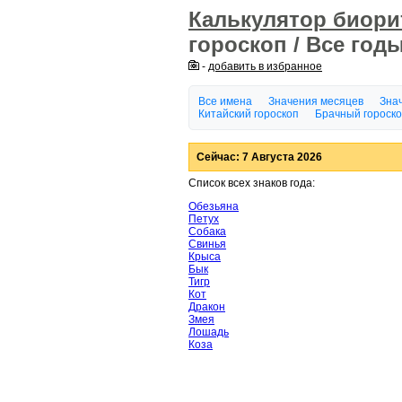
Калькулятор биор
гороскоп / Все год
-
добавить в избранное
Все имена
Значения месяцев
Знач
Китайский гороскоп
Брачный гороск
Сейчас: 7 Августа 2026
Список всех знаков года:
Обезьяна
Петух
Собака
Свинья
Крыса
Бык
Тигр
Кот
Дракон
Змея
Лошадь
Коза