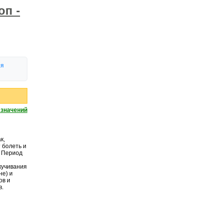
оп -
ия
 значений
к,
т болеть и
. Период
кучивания
не) и
ов и
в.