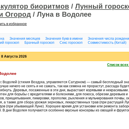
ькулятор биоритмов
/
Лунный гороск
и Огород
/ Луна в Водолее
ить в избранное
ена
Значения месяцев
Значения букв в имени
Значения числа рожден
ий гороскоп
Брачный гороскоп
Секс гороскоп
Совместимость (Китай)
 8 Августа 2026
Список всех
 Водолее
:
Водолей (стихия Воздуха, управляется Сатурном) — самый бесплодный зна
учше ничего не сеять и не сажать, так как семена не прорастут, рассада буде
гибнуть. Деревья, посаженные в эти дни, вырастают корявыми и некрасивыми
тен для борьбы с вредителями и болезнями, для покоса, обрезки деревьев и
ов, прищипывания, пикировки, прополки, рыхления и мульчирования почвы, о
, а также для сбора урожая зерновых, лекарственных трав (при растущей Лу
дов (при убывающей Луне). Хорошее время для установки или ремонта забор
й. В дни Водолея получаются особенно вкусные консервы из овощей и фрукто