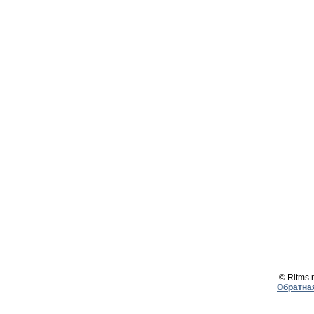
© Ritms.r
Обратна