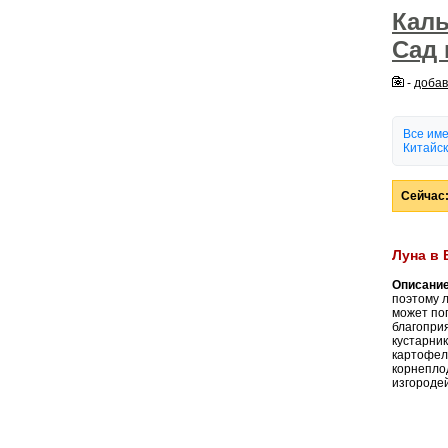
Кал
Сад 
-
добав
Все им
Китайск
Сейчас:
Луна в
Описание
поэтому л
может по
благоприя
кустарник
картофеля
корнепло
изгороде