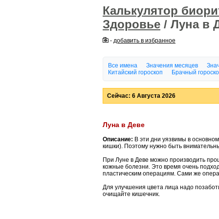
Калькулятор биор
Здоровье
/ Луна в 
-
добавить в избранное
Все имена
Значения месяцев
Знач
Китайский гороскоп
Брачный гороск
Сейчас: 6 Августа 2026
Луна в Деве
Описание:
В эти дни уязвимы в основно
кишки). Поэтому нужно быть внимательн
При Луне в Деве можно производить проц
кожные болезни. Это время очень подход
пластическим операциям. Сами же операц
Для улучшения цвета лица надо позабот
очищайте кишечник.