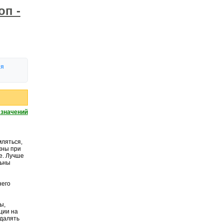
оп -
ия
 значений
мляться,
жны при
е. Лучше
льны
него
ы,
ции на
удалять