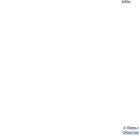
зубы.
© Ritms.r
Обратна