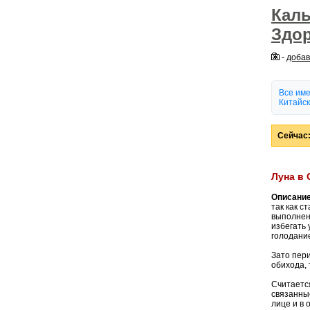
Кал
Здо
-
добав
Все им
Китайск
Сейчас:
Луна в 
Описание
так как с
выполнен
избегать
голодани
Зато пер
обихода, 
Считается
связанные
лице и в 