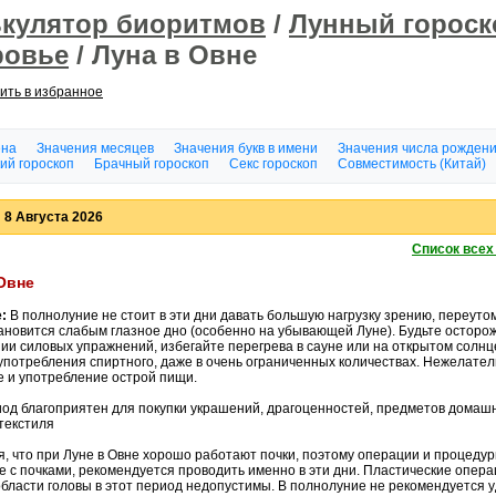
ькулятор биоритмов
/
Лунный гороск
ровье
/ Луна в Овне
ить в избранное
ена
Значения месяцев
Значения букв в имени
Значения числа рожден
ий гороскоп
Брачный гороскоп
Секс гороскоп
Совместимость (Китай)
 8 Августа 2026
Список всех
Овне
:
В полнолуние не стоит в эти дни давать большую нагрузку зрению, переуто
тановится слабым глазное дно (особенно на убывающей Луне). Будьте осторо
ии силовых упражнений, избегайте перегрева в сауне или на открытом солнц
 употребления спиртного, даже в очень ограниченных количествах. Нежелате
е и употребление острой пищи.
иод благоприятен для покупки украшений, драгоценностей, предметов домаш
текстиля
, что при Луне в Овне хорошо работают почки, поэтому операции и процедур
 с почками, рекомендуется проводить именно в эти дни. Пластические опера
области головы в этот период недопустимы. В полнолуние не рекомендуется 