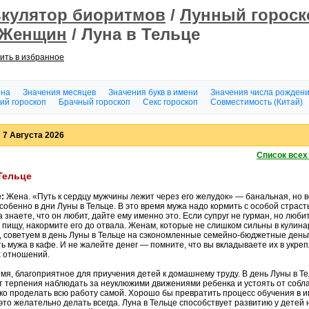
ькулятор биоритмов
/
Лунный гороск
 Женщин
/ Луна в Тельце
ить в избранное
ена
Значения месяцев
Значения букв в имени
Значения числа рожден
ий гороскоп
Брачный гороскоп
Секс гороскоп
Совместимость (Китай)
 7 Августа 2026
Список всех
Тельце
:
Жена. «Путь к сердцу мужчины лежит через его желудок» — банальная, но 
собенно в дни Луны в Тельце. В это время мужа надо кормить с особой страст
 знаете, что он любит, дайте ему именно это. Если супруг не гурман, но люби
 пищу, накормите его до отвала. Женам, которые не слишком сильны в кулин
е, советуем в день Луны в Тельце на сэкономленные семейно-бюджетные день
ь мужа в кафе. И не жалейте денег — помните, что вы вкладываете их в укре
 отношений.
мя, благоприятное для приучения детей к домашнему труду. В день Луны в Те
ит терпения наблюдать за неуклюжими движениями ребенка и устоять от собл
о проделать всю работу самой. Хорошо бы превратить процесс обучения в иг
это желательно делать всегда. Луна в Тельце способствует развитию у детей