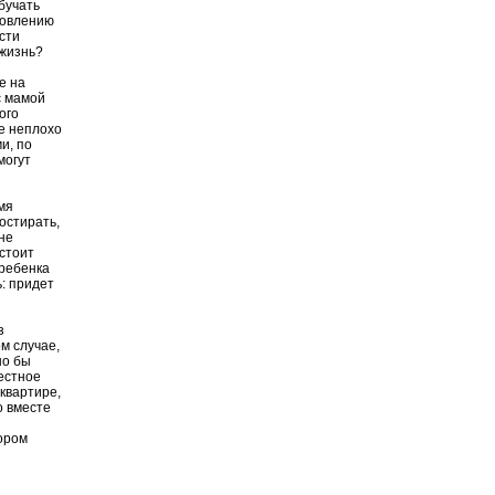
бучать
товлению
сти
 жизнь?
е на
с мамой
ого
це неплохо
и, по
могут
мя
остирать,
 не
стоит
 ребенка
ь: придет
з
м случае,
шо бы
естное
квартире,
о вместе
тором