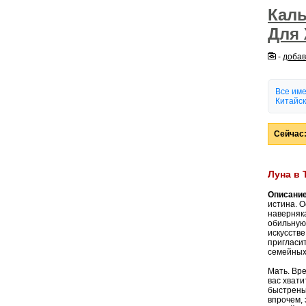
Кал
Для
-
добав
Все им
Китайск
Сейчас:
Луна в 
Описание
истина. О
наверняка
обильную
искусств
пригласит
семейных
Мать. Вре
вас хват
быстреньк
впрочем, 