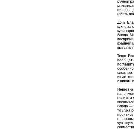
ручной ра
мальчико
пищи), а
(вбить гв
Дочь. Бл
кухне за
кулинарны
блюда. Мо
восприни
крайней м
вызвать 
Теща. Вз
пообщатьс
погладить
особенно
сложнее. 
из детско
с пивом,
Невестка 
напряжени
если эти
воспольз
блюдо — э
то Луна р
пройтись 
генеральн
чувствует
совместн