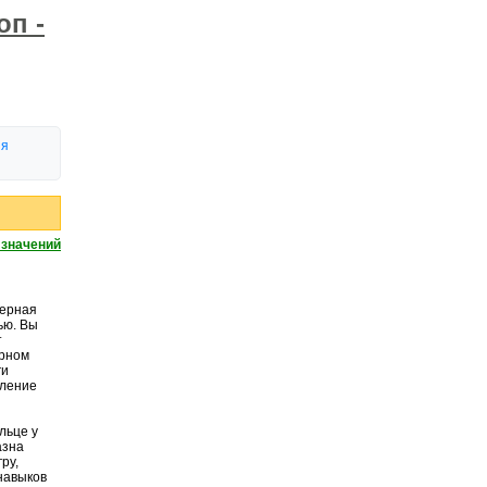
оп -
ия
 значений
верная
ью. Вы
т
арном
ги
пление
льце у
азна
ру,
 навыков