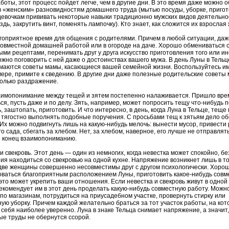
боты, этот процесс пойдет легче, чем в другие дни. В это время даже можно о
в «женским» разновидностям домашнего труда (мытью посуды, уборке, приго
 девочкам прививать некоторые навыки традиционно мужских видов деятельно
оздь, закрутить винт, поменять лампочку). Кто знает, как сложится их взрослая
агоприятное время для общения с родителями. Причем в любой ситуации, даж
 совместной домашней работой или в огороде на даче. Хорошо обмениваться 
ми рецептами, перенимать друг у друга искусство приготовления того или ин
жно поговорить с ней даже о достоинствах вашего мужа. В день Луны в Тель
маются советы мамы, касающиеся вашей семейной жизни. Воспользуйтесь им
ере, примите к сведению. В другие дни даже полезные родительские советы 
только раздражение.
аимопонимание между тещей и зятем постепенно налаживается. Пришло вре
я, пусть даже и по делу. Зять, например, может попросить тещу что-нибудь п
, заштопать, приготовить. И что интересно, в день, когда Луна в Тельце, теще
 тягостно выполнять подобные поручения. С просьбами тещ к зятьям дело об
Их можно подвигнуть лишь на какую-нибудь мелочь: вынести мусор, привести
го сада, сбегать за хлебом. Нет, за хлебом, наверное, его лучше не отправлят
 и конец взаимопониманию.
и свекровь. Этот день — один из немногих, когда невестка может спокойно, бе
я находиться со свекровью на одной кухне. Напряжение возникнет лишь в то
 две женщины совершенно несовместимы друг с другом психологически. Хоро
оваться благоприятным расположением Луны, приготовить какое-нибудь совм
то может укрепить ваши отношения. Если невестка и свекровь живут в одной 
екомендует им в этот день проделать какую-нибудь совместную работу. Можн
по магазинам, потрудиться на приусадебном участке, провернуть стирку или
ую уборку. Причем каждой желательно браться за тот участок работы, на ко
 себя наиболее уверенно. Луна в знаке Тельца снимает напряжение, а значит,
ые труды не обернутся ссорой.