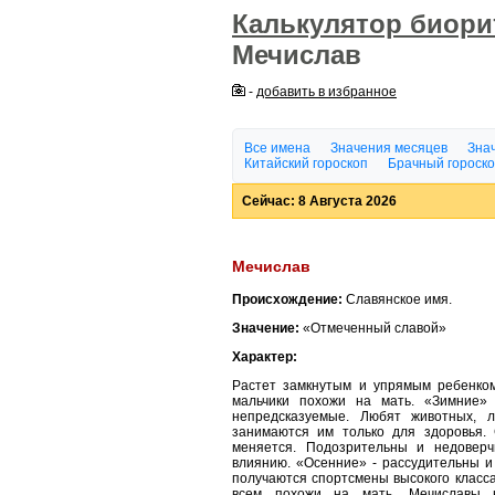
Калькулятор биор
Мечислав
-
добавить в избранное
Все имена
Значения месяцев
Знач
Китайский гороскоп
Брачный гороск
Сейчас: 8 Августа 2026
Мечислав
Происхождение:
Славянское имя.
Значение:
«Отмеченный славой»
Характер:
Растет замкнутым и упрямым ребенком
мальчики похожи на мать. «Зимние» 
непредсказуемые. Любят животных, л
занимаются им только для здоровья.
меняется. Подозрительны и недоверч
влиянию. «Осенние» - рассудительны и
получаются спортсмены высокого класс
всем похожи на мать. Мечиславы 