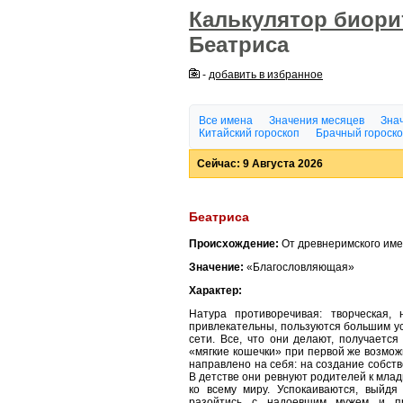
Калькулятор биор
Беатриса
-
добавить в избранное
Все имена
Значения месяцев
Знач
Китайский гороскоп
Брачный гороск
Сейчас: 9 Августа 2026
Беатриса
Происхождение:
От древнеримского име
Значение:
«Благословляющая»
Характер:
Натура противоречивая: творческая
привлекательны, пользуются большим ус
сети. Все, что они делают, получается
«мягкие кошечки» при первой же возможн
направлено на себя: на создание собст
В детстве они ревнуют родителей к млад
ко всему миру. Успокаиваются, выйдя
разойтись с надоевшим мужем и пр