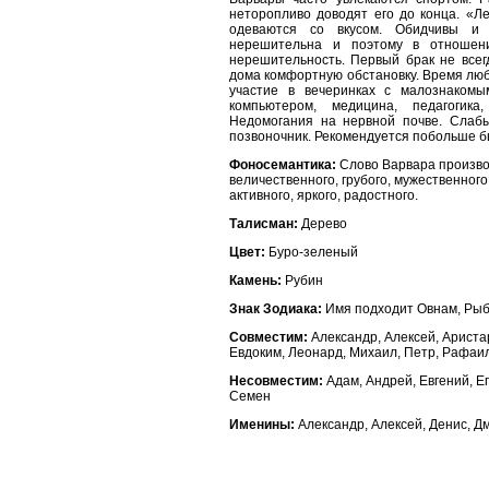
неторопливо доводят его до конца. «Л
одеваются со вкусом. Обидчивы и 
нерешительна и поэтому в отношен
нерешительность. Первый брак не всег
дома комфортную обстановку. Время люб
участие в вечеринках с малознаком
компьютером, медицина, педагогика
Недомогания на нервной почве. Слабы
позвоночник. Рекомендуется побольше б
Фоносемантика:
Слово Варвара производ
величественного, грубого, мужественного,
активного, яркого, радостного.
Талисман:
Дерево
Цвет:
Буро-зеленый
Камень:
Рубин
Знак Зодиака:
Имя подходит Овнам, Рыб
Совместим:
Александр, Алексей, Аристар
Евдоким, Леонард, Михаил, Петр, Рафаил
Несовместим:
Адам, Андрей, Евгений, Ег
Семен
Именины:
Александр, Алексей, Денис, Д