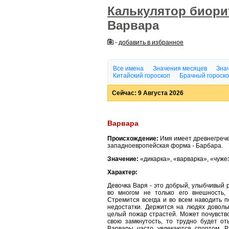
Калькулятор биор
Варвара
-
добавить в избранное
Все имена
Значения месяцев
Знач
Китайский гороскоп
Брачный гороск
Сейчас: 9 Августа 2026
Варвара
Происхождение:
Имя имеет древнегреч
западноевропейская форма - Барбара.
Значение:
«дикарка», «варварка», «чуже
Характер:
Девочка Варя - это добрый, улыбчивый 
во многом не только его внешность,
Стремится всегда и во всем наводить п
недостатки. Держится на людях доволь
целый пожар страстей. Может почувств
свою замкнутость, то трудно будет о
Варвары часто увлекаются спортом. Р