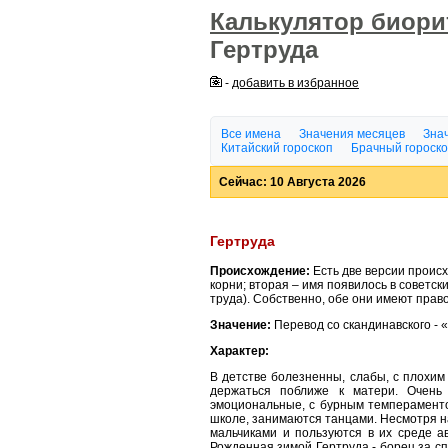
Калькулятор биор
Гертруда
-
добавить в избранное
Все имена
Значения месяцев
Знач
Китайский гороскоп
Брачный гороск
Сейчас: 10 Августа 2026
Гертруда
Происхождение:
Есть две версии проис
корни; вторая – имя появилось в советск
труда). Собственно, обе они имеют право 
Значение:
Перевод со скандинавского - 
Характер:
В детстве болезненны, слабы, с плохи
держаться поближе к матери. Очень
эмоциональные, с бурным темпераменто
школе, занимаются танцами. Несмотря на
мальчиками и пользуются в их среде а
Рожденная зимой Гертруда - борец за с