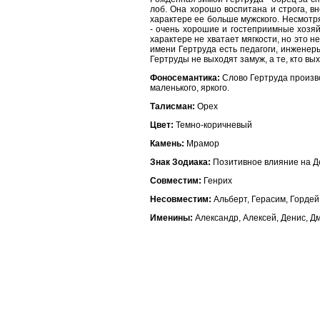
лоб. Она хорошо воспитана и строга, в
характере ее больше мужского. Несмотр
- очень хорошие и гостеприимные хозя
характере не хватает мягкости, но это 
имени Гертруда есть педагоги, инженер
Гертруды не выходят замуж, а те, кто вы
Фоносемантика:
Слово Гертруда произво
маленького, яркого.
Талисман:
Орех
Цвет:
Темно-коричневый
Камень:
Мрамор
Знак Зодиака:
Позитивное влияние на Де
Совместим:
Генрих
Несовместим:
Альберт, Герасим, Гордей
Именины:
Александр, Алексей, Денис, Д