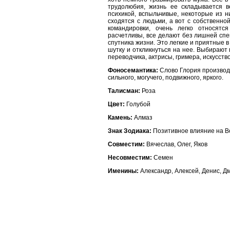
трудолюбия, жизнь ее складывается в
психикой, вспыльчивые, некоторые из
сходятся с людьми, а вот с собственн
командировки, очень легко относятс
расчетливы, все делают без лишней спе
спутника жизни. Это легкие и приятные
шутку и откликнуться на нее. Выбирают 
переводчика, актрисы, гримера, искусств
Фоносемантика:
Слово Глория производи
сильного, могучего, подвижного, яркого.
Талисман:
Роза
Цвет:
Голубой
Камень:
Алмаз
Знак Зодиака:
Позитивное влияние на В
Совместим:
Вячеслав, Олег, Яков
Несовместим:
Семен
Именины:
Александр, Алексей, Денис, Д