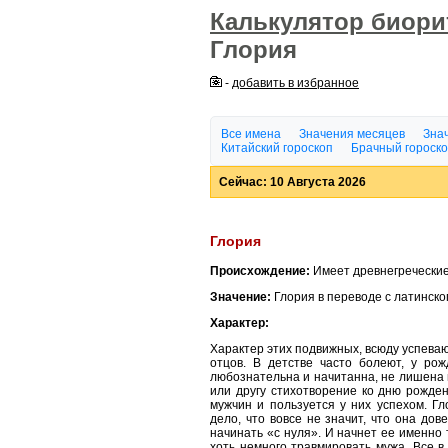
Калькулятор биор
Глория
-
добавить в избранное
Все имена
Значения месяцев
Знач
Китайский гороскоп
Брачный гороск
Сейчас: 10 Августа 2026
Глория
Происхождение:
Имеет древнегреческие
Значение:
Глория в переводе с латинског
Характер:
Характер этих подвижных, всюду успеваю
отцов. В детстве часто болеют, у рож
любознательна и начитанна, не лишена и
или другу стихотворение ко дню рожде
мужчин и пользуется у них успехом. Г
дело, что вовсе не значит, что она дов
начинать «с нуля». И начнет ее именно 
хоть немного травмировать мужа. Все в 