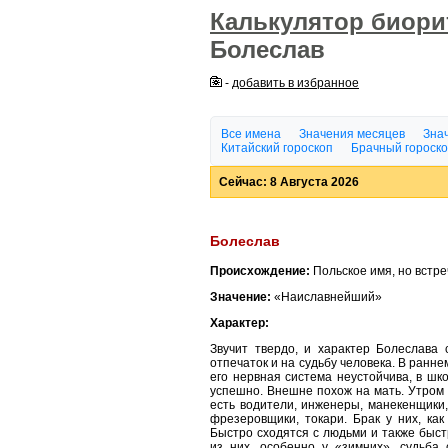
Калькулятор биор
Болеслав
-
добавить в избранное
Все имена
Значения месяцев
Знач
Китайский гороскоп
Брачный гороск
Сейчас: 8 Августа 2026
Болеслав
Происхождение:
Польское имя, но встреч
Значение:
«Наиславнейший»
Характер:
Звучит твердо, и характер Болеслава 
отпечаток и на судьбу человека. В ранне
его нервная система неустойчива, в шко
успешно. Внешне похож на мать. Утром 
есть водители, инженеры, манекенщики
фрезеровщики, токари. Брак у них, ка
Быстро сходятся с людьми и также быст
из них, особенно у «зимних», судьба