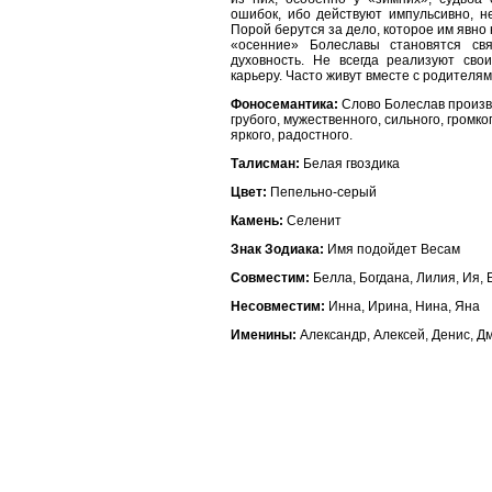
ошибок, ибо действуют импульсивно, н
Порой берутся за дело, которое им явно 
«осенние» Болеславы становятся св
духовность. Не всегда реализуют сво
карьеру. Часто живут вместе с родителя
Фоносемантика:
Слово Болеслав произво
грубого, мужественного, сильного, громког
яркого, радостного.
Талисман:
Белая гвоздика
Цвет:
Пепельно-серый
Камень:
Селенит
Знак Зодиака:
Имя подойдет Весам
Совместим:
Белла, Богдана, Лилия, Ия,
Несовместим:
Инна, Ирина, Нина, Яна
Именины:
Александр, Алексей, Денис, Д