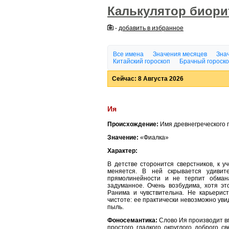
Калькулятор биор
-
добавить в избранное
Все имена
Значения месяцев
Знач
Китайский гороскоп
Брачный гороск
Сейчас: 8 Августа 2026
Ия
Происхождение:
Имя древнегреческого
Значение:
«Фиалка»
Характер:
В детстве сторонится сверстников, к у
меняется. В ней скрывается удивите
прямолинейности и не терпит обмана
задуманное. Очень возбудима, хотя эт
Ранима и чувствительна. Не карьерис
чистоте: ее практически невозможно уви
пыль.
Фоносемантика:
Слово Ия производит вп
простого, гладкого, округлого, доброго, св