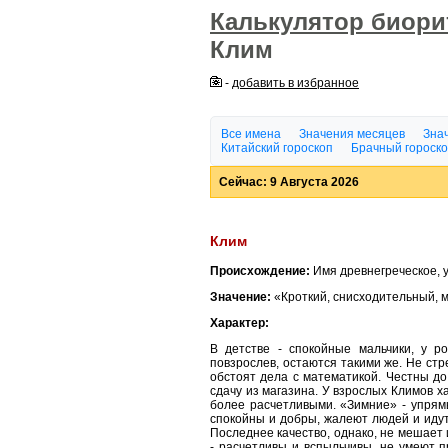
Калькулятор биор
Клим
-
добавить в избранное
Все имена
Значения месяцев
Знач
Китайский гороскоп
Брачный гороск
Сейчас: 9 Августа 2026
Клим
Происхождение:
Имя древнегреческое, 
Значение:
«Кроткий, снисходительный, 
Характер:
В детстве - спокойные мальчики, у р
повзрослев, остаются такими же. Не ст
обстоят дела с математикой. Честны д
сдачу из магазина. У взрослых Климов х
более расчетливыми. «Зимние» - упрямы
спокойны и добры, жалеют людей и идут
Последнее качество, однако, не мешает
- расчетливы и вспыльчивы, не умеют 