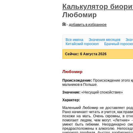
Калькулятор биор
Любомир
-
добавить в избранное
Все имена
Значения месяцев
Знач
Китайский гороскоп
Брачный гороск
Сейчас: 6 Августа 2026
Любомир
Происхождение:
Происхождение этого к
мальчиков в Польше.
Значение:
«Несущий спокойствие»
Характер:
Маленький Любомир не доставляет роди
Рано начинает читать и учится, как пра
похожи на мать. Очень скромны, в от
помогают людям, чем могут. «Летние» -
умеют быть гибкими. Неординарно см
предрасположены к алкоголю. Непоседл
широкого профиля, быстро разбираютс