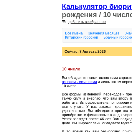
Калькулятор биор
рождения / 10 числ
-
добавить в избранное
Все имена
Значения месяцев
Знач
Китайский гороскоп
Брачный гороск
Сейчас: 7 Августа 2026
10 число
Вы обладаете всеми основными характ
ознакомьтесь с ними
и лишь потом перехо
10 числа.
Все формы изменений, переходов и пр
такую силу и энергию, что вам впору п
работать. Вы руководитель по природе и 
шаг ступить. У вас высокая креатив
удовольствие. Вы обладаете притягат
приобретаете финансовые выгоды через ро
Успех вас ждет после 46 лет. Вам подхо
дело. Вы широкоплечи, обладаете мужес
В то время как вам безусловно прис