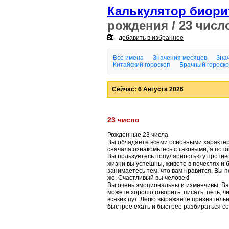
Калькулятор биор
рождения / 23 числ
-
добавить в избранное
Все имена
Значения месяцев
Знач
Китайский гороскоп
Брачный гороск
Сейчас: 6 Августа 2026
23 число
Рожденные 23 числа
Вы обладаете всеми основными характер
сначала ознакомьтесь с таковыми, а пот
Вы пользуетесь популярностью у против
жизни вы успешны, живете в почестях и б
занимаетесь тем, что вам нравится. Вы 
же. Счастливый вы человек!
Вы очень эмоциональны и изменчивы. Ваш
можете хорошо говорить, писать, петь, ч
всяких пут. Легко выражаете признательн
быстрее ехать и быстрее разбираться со