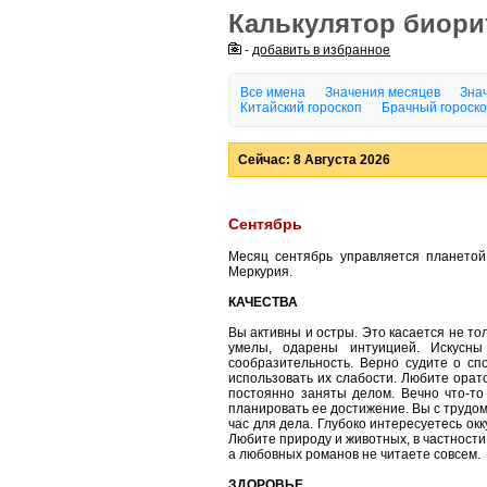
Калькулятор биор
-
добавить в избранное
Все имена
Значения месяцев
Знач
Китайский гороскоп
Брачный гороск
Сейчас: 8 Августа 2026
Сентябрь
Месяц сентябрь управляется планетой
Меркурия.
КАЧЕСТВА
Вы активны и остры. Это касается не тол
умелы, одарены интуицией. Искусны
сообразительность. Верно судите о сп
использовать их слабости. Любите орат
постоянно заняты делом. Вечно что-то
планировать ее достижение. Вы с трудо
час для дела. Глубоко интересуетесь окк
Любите природу и животных, в частности
а любовных романов не читаете совсем.
ЗДОРОВЬЕ