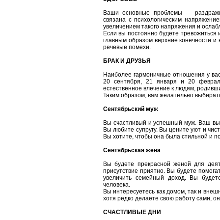
Ваши основные проблемы — раздражит
связана с психологическим напряжение
увеличением такого напряжения и ослабля
Если вы постоянно будете тревожиться 
главным образом верхние конечности и в
речевые помехи.
БРАК И ДРУЗЬЯ
Наиболее гармоничные отношения у вас 
20 сентября, 21 января и 20 феврал
естественное влечение к людям, родивши
Таким образом, вам желательно выбирать
Сентябрьский муж
Вы счастливый и успешный муж. Ваш вы
Вы любите супругу. Вы цените уют и чист
Вы хотите, чтобы она была стильной и по
Сентябрьская жена
Вы будете прекрасной женой для деят
присутствие приятно. Вы будете помогат
увеличить семейный доход. Вы будете
человека.
Вы интересуетесь как домом, так и внеш
хотя редко делаете свою работу сами, о
СЧАСТЛИВЫЕ ДНИ