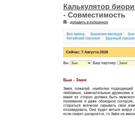
Калькулятор биор
- Совместимость
-
добавить в избранное
Все имена
Значения месяцев
Знач
Китайский гороскоп
Брачный гороск
Сейчас: 7 Августа 2026
Вы:
Ваш партнер:
Бык - Змея
Змея, пожалуй, наиболее подходящий 
любовные, замечательные дружеские и 
какая из сторон должна быть мужского
понимание и даже обоюдное согласие,
стараться всячески скрывать свои и
позавидовать. Она будет виться вокруг
если секрет раскроется, то Змее не мин