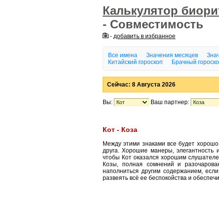
Калькулятор биор
- Совместимость
-
добавить в избранное
Все имена
Значения месяцев
Знач
Китайский гороскоп
Брачный гороск
Сейчас: 8 Августа 2026
Вы:
Ваш партнер:
Кот - Коза
Между этими знаками все будет хорошо
друга. Хорошие манеры, элегантность и
чтобы Кот оказался хорошим слушателе
Козы, полная сомнений и разочарова
наполниться другим содержанием, если
развеять всё ее беспокойства и обеспечи