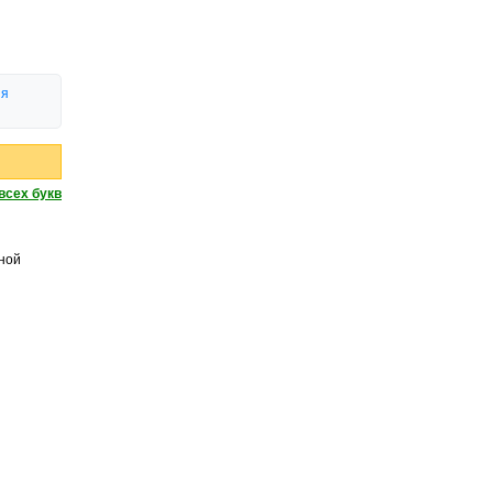
ия
всех букв
нной