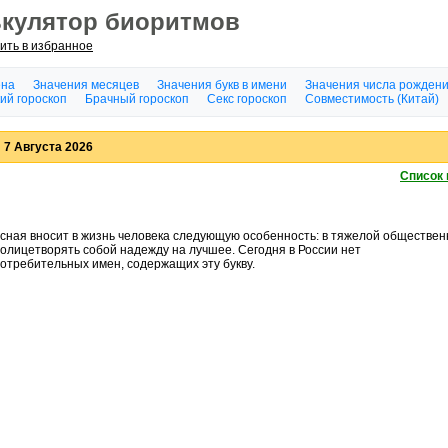
ькулятор биоритмов
ить в избранное
ена
Значения месяцев
Значения букв в имени
Значения числа рожден
ий гороскоп
Брачный гороскоп
Секс гороскоп
Совместимость (Китай)
 7 Августа 2026
Список 
асная вносит в жизнь человека следующую особенность: в тяжелой обществе
 олицетворять собой надежду на лучшее. Сегодня в России нет
отребительных имен, содержащих эту букву.