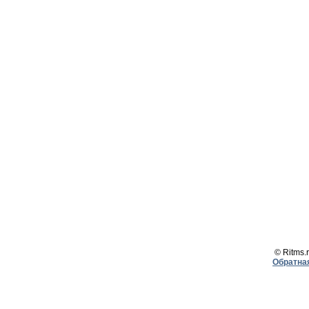
© Ritms.r
Обратна