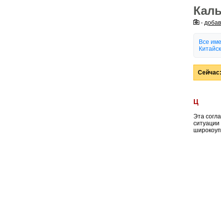
Кал
-
добав
Все им
Китайск
Сейчас:
Ц
Эта согл
ситуации
широкоуп